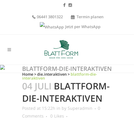
06441 3801322
Termin planen
Jetzt per WhatsApp
BLATTFORM-DIE-INTERAKTIVEN
Home
>
die.interaktiven
>
blattform-die-
interaktiven
04 JULI
BLATTFORM-
DIE-INTERAKTIVEN
Posted at 15:22h
in
by
Superadmin
0
Comments
0
Likes