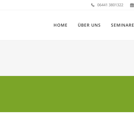
06441 3801322
HOME
ÜBER UNS
SEMINAR