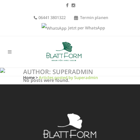
06441 3801322
Termin planen
Jetzt per WhatsApp
AUTHOR: SUPERADMIN
Home
>
Articles posted by Superadmin
No posts were found.