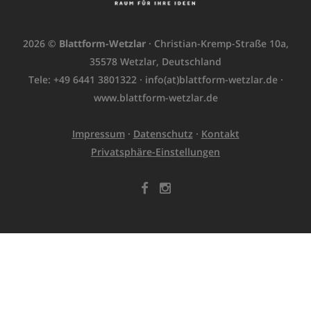
2026 ©
Blattform-Wetzlar
· Christian-Kremp-Straße 10a,
35578 Wetzlar, Deutschland
Tele: +49 6441 3801322 ·
info(at)blattform-wetzlar.de
·
www.blattform-wetzlar.de
Impressum
·
Datenschutz
·
Kontakt
Privatsphäre-Einstellungen